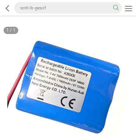
1
/
1