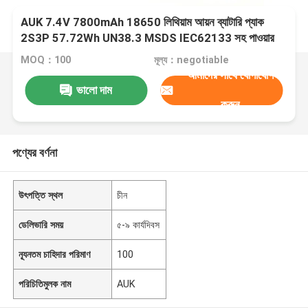
AUK 7.4V 7800mAh 18650 লিথিয়াম আয়ন ব্যাটারি প্যাক
2S3P 57.72Wh UN38.3 MSDS IEC62133 সহ পাওয়ার
টুলসের জন্য
MOQ：100
মূল্য：negotiable
আমাদের সাথে যোগাযোগ
ভালো দাম
করুন
পণ্যের বর্ণনা
উৎপত্তি স্থল
চীন
ডেলিভারি সময়
৫-৯ কার্যদিবস
ন্যূনতম চাহিদার পরিমাণ
100
পরিচিতিমুলক নাম
AUK