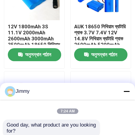
আমাদের সম্বন্ধে
12V 1800mAh 3S
AUK 18650 লিথিয়াম ব্যাটারি
11.1V 2000mAh
প্যাক 3.7V 7.4V 12V
কারখানা পরিদর্শন
2600mAh 3000mAh
14.8V লিথিয়াম ব্যাটারি প্যাক
3500mAh 18650 লিথিয়াম
2600mAh 5200mAh
ব্যাটারি প্যাক পাওয়ার টুলসের
7800mAh 10400mAh
অনুসন্ধান পাঠান
অনুসন্ধান পাঠান
গুণমান নিয়ন্ত্রণ
জন্য
6400mAh 9000mAh
একটি উদ্ধৃতি অনুরোধ করুন
Jimmy
লিথিয়াম পলিমার ব্যাটারি
7:24 AM
কাস্টম লিপো ব্যাটারি
Good day, what product are you looking 
for?
ছোট লিপো ব্যাটারি
18650 ব্যাটারি প্যাক
AUK 1S1P 3.7V 14500