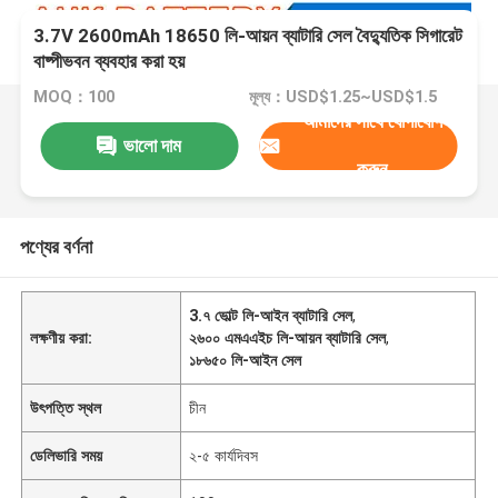
3.7V 2600mAh 18650 লি-আয়ন ব্যাটারি সেল বৈদ্যুতিক সিগারেট
বাষ্পীভবন ব্যবহার করা হয়
MOQ：100
মূল্য：USD$1.25~USD$1.5
আমাদের সাথে যোগাযোগ
ভালো দাম
করুন
পণ্যের বর্ণনা
3.৭ ভোল্ট লি-আইন ব্যাটারি সেল
,
লক্ষণীয় করা:
২৬০০ এমএএইচ লি-আয়ন ব্যাটারি সেল
,
১৮৬৫০ লি-আইন সেল
উৎপত্তি স্থল
চীন
ডেলিভারি সময়
২-৫ কার্যদিবস