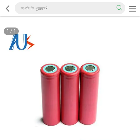
1
/
1