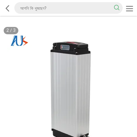
2
/
3