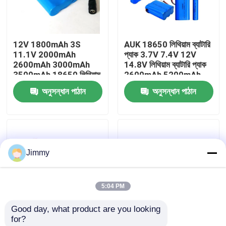
আমাদের সম্বন্ধে
12V 1800mAh 3S
AUK 18650 লিথিয়াম ব্যাটারি
11.1V 2000mAh
প্যাক 3.7V 7.4V 12V
কারখানা পরিদর্শন
2600mAh 3000mAh
14.8V লিথিয়াম ব্যাটারি প্যাক
3500mAh 18650 লিথিয়াম
2600mAh 5200mAh
ব্যাটারি প্যাক পাওয়ার টুলসের
7800mAh 10400mAh
অনুসন্ধান পাঠান
অনুসন্ধান পাঠান
গুণমান নিয়ন্ত্রণ
জন্য
6400mAh 9000mAh
একটি উদ্ধৃতি অনুরোধ করুন
Jimmy
লিথিয়াম পলিমার ব্যাটারি
5:04 PM
কাস্টম লিপো ব্যাটারি
Good day, what product are you looking 
for?
ছোট লিপো ব্যাটারি
18650 ব্যাটারি প্যাক
AUK 1S1P 3.7V 14500