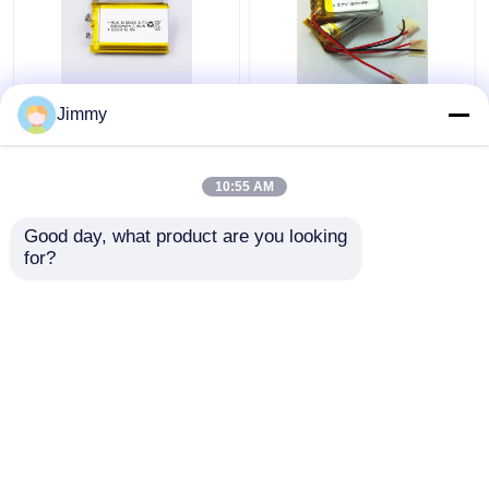
আল্ট্রা থিন লি-আয়ন পলিমার ৩.৭
আল্ট্রা থিন লিথিয়াম ব্যাটারি পলিমার
Jimmy
ভি ১৮০০ এমএএইচ লিপো ব্যাটারি
1 সি লিপো ব্যাটারি 3.7V
রিচার্জযোগ্য
150mAh
10:55 AM
ভালো দাম
ভালো দাম
Good day, what product are you looking 
for?
আমাদের সাথে যোগাযোগ করুন
আমাদের সাথে যোগাযোগ করুন
আরো দেখুন
বাড়ি
আমাদের সম্পর্কে
আমাদের সাথে যোগাযোগ করুন
Desktop Site
সাইট ম্যাপ
গোপনীয়তা নীতি