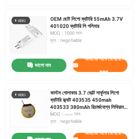
OEM ছোট লিপো ব্যাটারি 55mAh 3.7V
401020 ব্যাটারি লি পলিমার
MOQ：1000 পিসি
মূল্য：negotiable
আমাদের সাথে যোগাযোগ
ভালো দাম
করুন
কাস্টম গোলাকার 3.7 ভোল্ট সার্কুলার লিপো
বাড়ি
ব্যাটারি ফ্ল্যাট 403535 450mah
403533 380mAh রিচার্জযোগ্য লিথিয়াম
পলিমার ব্যাটারি
MOQ：১০০০ পিসি
পণ্য
মূল্য：negotiable
আমাদের সাথে যোগাযোগ
ভিডিও