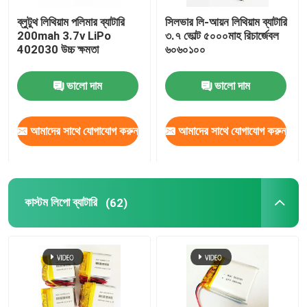
ব্লুটুথ লিথিয়াম পলিমার ব্যাটারি
সিলভার লি-আয়ন লিথিয়াম ব্যাটারি
ব্যাটারি ম্যানেজমেন্ট সিস্টেম
200mah 3.7v LiPo
৩.৭ ভোল্ট ৫০০০মাহ রিচার্জেবল
402030 উচ্চ ক্ষমতা
৬০৬০১০০
ভালো দাম
ভালো দাম
আমাদের সাথে যোগাযোগ করুন
আমাদের সাথে যোগাযোগ করুন
কাস্টম লিপো ব্যাটারি
(62)