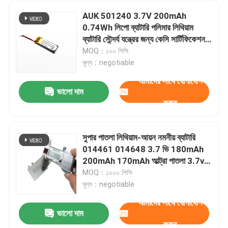
AUK 501240 3.7V 200mAh
0.74Wh লিপো ব্যাটারি পলিমার লিথিয়াম
ব্যাটারি সৌন্দর্য যন্ত্রের জন্য কেসি সার্টিফিকেশন
সহ জিপিএস লোকেটার
MOQ：১০০ পিসি
মূল্য：negotiable
আমাদের সাথে যোগাযোগ
ভালো দাম
করুন
সুপার পাতলা লিথিয়াম-আয়ন নমনীয় ব্যাটারি
014461 014648 3.7 ভি 180mAh
200mAh 170mAh আল্ট্রা পাতলা 3.7v
পলিমার ব্যাটারি
MOQ：১০০০ পিসি
মূল্য：negotiable
আমাদের সাথে যোগাযোগ
ভালো দাম
করুন