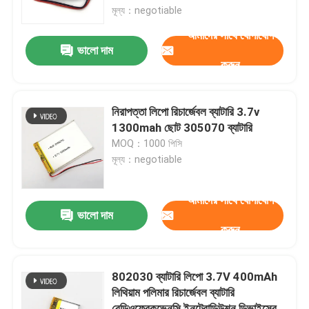
মূল্য：negotiable
আমাদের সাথে যোগাযোগ
আমাদের সম্বন্ধে
ভালো দাম
করুন
কারখানা পরিদর্শন
নিরাপত্তা লিপো রিচার্জেবল ব্যাটারি 3.7v
গুণমান নিয়ন্ত্রণ
1300mah ছোট 305070 ব্যাটারি
MOQ：1000 পিসি
মূল্য：negotiable
একটি উদ্ধৃতি অনুরোধ করুন
আমাদের সাথে যোগাযোগ
লিথিয়াম পলিমার ব্যাটারি
ভালো দাম
করুন
কাস্টম লিপো ব্যাটারি
802030 ব্যাটারি লিপো 3.7V 400mAh
লিথিয়াম পলিমার রিচার্জেবল ব্যাটারি
ছোট লিপো ব্যাটারি
রেডিওফ্রেকভেনসি ইনট্রোডিউশন ডিভাইসের