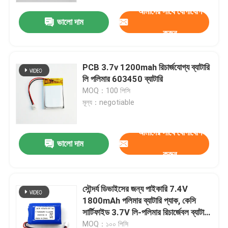
আমাদের সাথে যোগাযোগ
ভালো দাম
করুন
PCB 3.7v 1200mah রিচার্জযোগ্য ব্যাটারি
লি পলিমার 603450 ব্যাটারি
MOQ：100 পিসি
মূল্য：negotiable
আমাদের সাথে যোগাযোগ
ভালো দাম
করুন
বাড়ি
সৌন্দর্য ডিভাইসের জন্য পাইকারি 7.4V
পণ্য
1800mAh পলিমার ব্যাটারি প্যাক, কেসি
সার্টিফাইড 3.7V লি-পলিমার রিচার্জেবল ব্যাটারি
মডেল 103450
ভিডিও
MOQ：১০০ পিসি