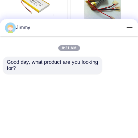
ওডিএম 3.7v 10000mah
আল্ট্রা থিন লিথিয়াম ব্যাটারি পলিমার
Jimmy
LiPo ব্যাটারি 4.2V পাতলা
1 সি লিপো ব্যাটারি 3.7V
LiPo ব্যাটারি পাওয়ার ব্যাংকের
150mAh
জন্য
8:21 AM
ভালো দাম
ভালো দাম
Good day, what product are you looking 
for?
আমাদের সাথে যোগাযোগ করুন
আমাদের সাথে যোগাযোগ করুন
আরো দেখুন
বাড়ি
আমাদের সম্পর্কে
আমাদের সাথে যোগাযোগ করুন
Desktop Site
সাইট ম্যাপ
গোপনীয়তা নীতি