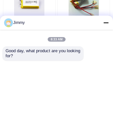
আল্ট্রা থিন লি-আয়ন পলিমার ৩.৭
আল্ট্রা থিন লিথিয়াম ব্যাটারি পলিমার
Jimmy
ভি ১৮০০ এমএএইচ লিপো ব্যাটারি
1 সি লিপো ব্যাটারি 3.7V
রিচার্জযোগ্য
150mAh
8:33 AM
ভালো দাম
ভালো দাম
Good day, what product are you looking 
for?
আমাদের সাথে যোগাযোগ করুন
আমাদের সাথে যোগাযোগ করুন
আরো দেখুন
বাড়ি
আমাদের সম্পর্কে
আমাদের সাথে যোগাযোগ করুন
Desktop Site
সাইট ম্যাপ
গোপনীয়তা নীতি