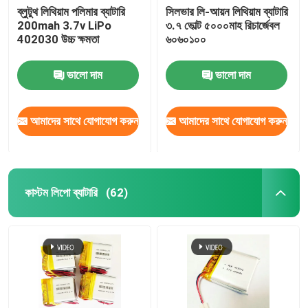
ব্লুটুথ লিথিয়াম পলিমার ব্যাটারি
সিলভার লি-আয়ন লিথিয়াম ব্যাটারি
200mah 3.7v LiPo
৩.৭ ভোল্ট ৫০০০মাহ রিচার্জেবল
402030 উচ্চ ক্ষমতা
৬০৬০১০০
ভালো দাম
ভালো দাম
আমাদের সাথে যোগাযোগ করুন
আমাদের সাথে যোগাযোগ করুন
কাস্টম লিপো ব্যাটারি
(62)