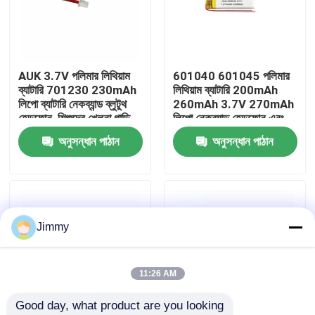
আমাদের সম্বন্ধে
AUK 3.7V পলিমার লিথিয়াম
601040 601045 পলিমার
কারখানা পরিদর্শন
ব্যাটারি 701230 230mAh
লিথিয়াম ব্যাটারি 200mAh
লিপো ব্যাটারি নেকব্যান্ড ব্লুটুথ
260mAh 3.7V 270mAh
হেডফোন, শিশুদের খেলনা গাড়ি
লিপো নেকব্যান্ড হেডফোন এবং
গুণমান নিয়ন্ত্রণ
এবং রোবটের জন্য
প্রাপ্তবয়স্ক পণ্যের জন্য
অনুসন্ধান পাঠান
অনুসন্ধান পাঠান
একটি উদ্ধৃতি অনুরোধ করুন
লিথিয়াম পলিমার ব্যাটারি
Jimmy
কাস্টম লিপো ব্যাটারি
11:26 AM
Good day, what product are you looking 
ছোট লিপো ব্যাটারি