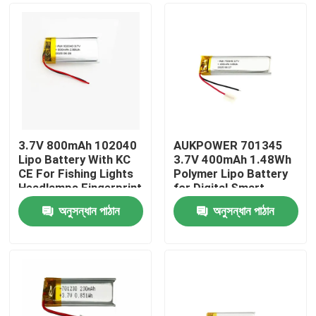
3.7V 800mAh 102040
AUKPOWER 701345
Lipo Battery With KC
3.7V 400mAh 1.48Wh
CE For Fishing Lights
Polymer Lipo Battery
Headlamps Fingerprint
for Digital Smart
Locks Beauty Devices
Speakers Bluetooth
অনুসন্ধান পাঠান
অনুসন্ধান পাঠান
And Microphones
Earphones and Facial
বাড়ি
Cleansing Devices
পণ্য
ভিডিও