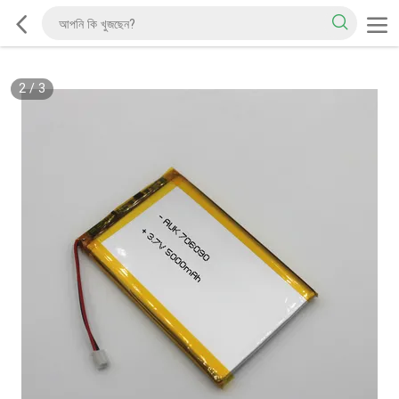
2
/
3