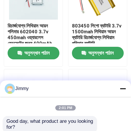
আমাদের সম্বন্ধে
রিচার্জযোগ্য লিথিয়াম আয়ন
803450 লিপো ব্যাটারি 3.7v
পলিমার 602040 3.7v
1500mah লিথিয়াম আয়ন
কারখানা পরিদর্শন
450mah ওয়্যারলেস
ব্যাটারি রিচার্জযোগ্য লিথিয়াম
হেডসেটের জন্য 400mAh
পলিমার ব্যাটারি
লিপো ব্যাটারি
অনুসন্ধান পাঠান
অনুসন্ধান পাঠান
গুণমান নিয়ন্ত্রণ
একটি উদ্ধৃতি অনুরোধ করুন
Jimmy
লিথিয়াম পলিমার ব্যাটারি
2:01 PM
কাস্টম লিপো ব্যাটারি
Good day, what product are you looking 
for?
ছোট লিপো ব্যাটারি
UL1642/KC/UN38.3
ইউএল কেসি লিথিয়াম পলিমার