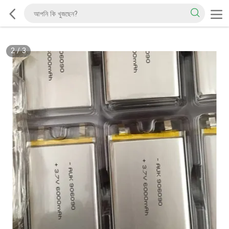
2
/
3