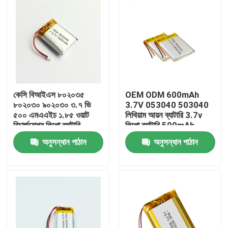
কেসি বিআইএস ৮০২০৩৫
OEM ODM 600mAh
৮০২০৩০ ৯০২০৩০ ৩.৭ ভি
3.7V 053040 503040
৫০০ এমএএইচ ১.৮৫ ওয়াট
লিথিয়াম আয়ন ব্যাটারি 3.7v
রিচার্জযোগ্য লিপো ব্যাটারি
লিপো ব্যাটারি 500mAh
জিপিএস ট্র্যাকারের জন্য
অনুসন্ধান পাঠান
অনুসন্ধান পাঠান
বাড়ি
পণ্য
ভিডিও