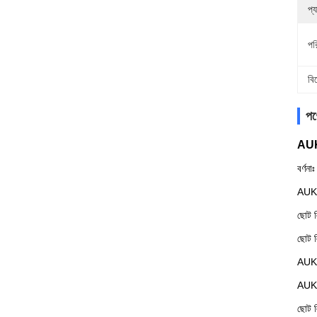
প্
পর
বি
পণ্
AUK
বর্ণনাঃ
AUKP
ছোট ল
ছোট 
AUK 8
AUK ছ
ছোট লি