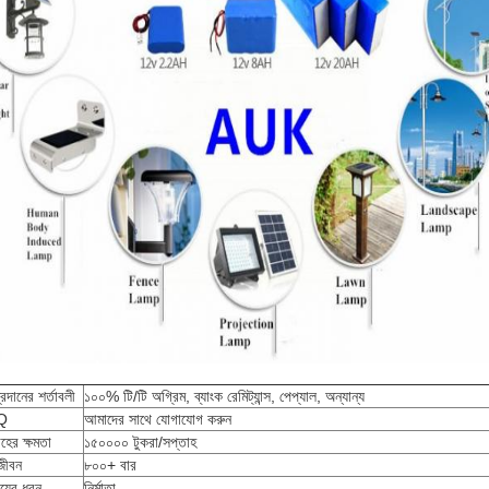
্রদানের শর্তাবলী
১০০% টি/টি অগ্রিম, ব্যাংক রেমিট্যান্স, পেপ্যাল, অন্যান্য
Q
আমাদের সাথে যোগাযোগ করুন
হের ক্ষমতা
১৫০০০০ টুকরা/সপ্তাহ
জীবন
৮০০+ বার
ায়ের ধরন
নির্মাতা