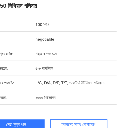
0 লিথিয়াম পলিমার
100 পিসি
negotiable
্ড প্যাকেজিং:
শক্ত কাগজ বাক্স
ময়ের:
৫-৮ কার্যদিবস
শোধ পদ্ধতি:
L/C, D/A, D/P, T/T, ওয়েস্টার্ন ইউনিয়ন, মানিগ্রাম
ষমতা:
১০০০ পিসি/দিন
সেরা মূল্য পান
আমাদের সাথে যোগাযোগ