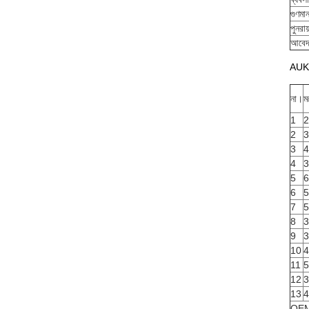
গুণমা
পুনরায
আবেদ
AUK আ
না।
ম
1
2
2
3
3
4
4
3
5
6
6
5
7
5
8
3
9
3
10
4
11
5
12
3
13
4
OEM 