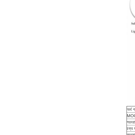
অর্থ প
MO
সরবরা
চক্র 
ব্যবস