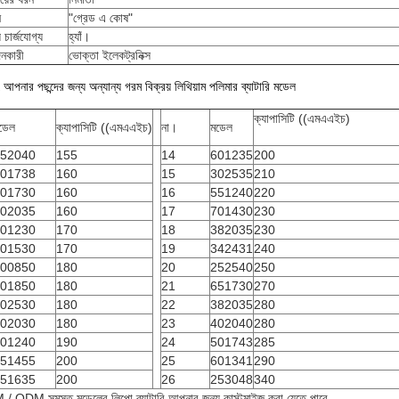
ন
"গ্রেড এ কোষ"
় চার্জযোগ্য
হ্যাঁ।
নকারী
ভোক্তা ইলেকট্রনিক্স
পনার পছন্দের জন্য অন্যান্য গরম বিক্রয় লিথিয়াম পলিমার ব্যাটারি মডেল
ক্যাপাসিটি ((এমএএইচ)
ডেল
ক্যাপাসিটি ((এমএএইচ)
না।
মডেল
52040
155
14
601235
200
01738
160
15
302535
210
01730
160
16
551240
220
02035
160
17
701430
230
01230
170
18
382035
230
01530
170
19
342431
240
00850
180
20
252540
250
01850
180
21
651730
270
02530
180
22
382035
280
02030
180
23
402040
280
01240
190
24
501743
285
51455
200
25
601341
290
51635
200
26
253048
340
/ ODM সমস্ত মডেলের লিপো ব্যাটারি আপনার জন্য কাস্টমাইজ করা যেতে পারে