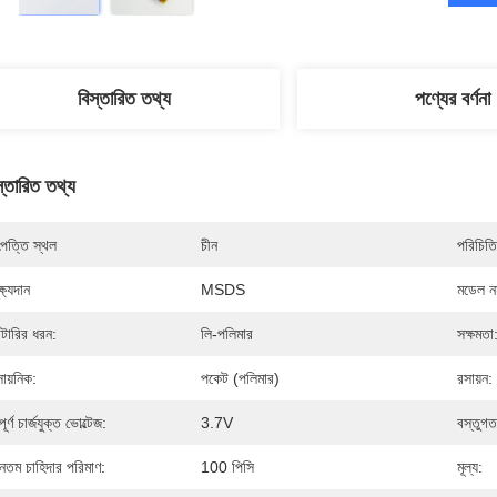
বিস্তারিত তথ্য
পণ্যের বর্ণনা
স্তারিত তথ্য
পত্তি স্থল
চীন
পরিচিতি
্ষ্যদান
MSDS
মডেল নম
যাটারির ধরন:
লি-পলিমার
সক্ষমতা
সায়নিক:
পকেট (পলিমার)
রসায়ন:
পূর্ণ চার্জযুক্ত ভোল্টেজ:
3.7V
বস্তুগত
যূনতম চাহিদার পরিমাণ:
100 পিসি
মূল্য: