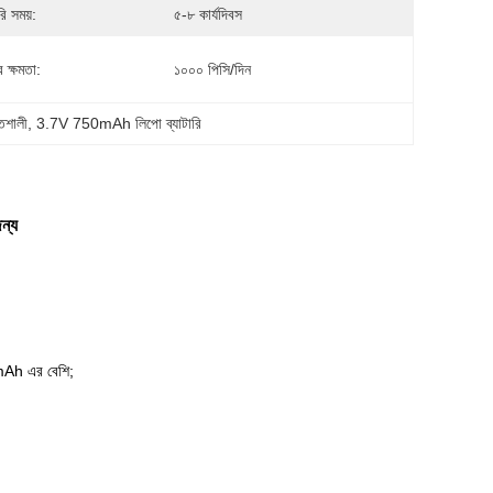
ি সময়:
৫-৮ কার্যদিবস
 ক্ষমতা:
১০০০ পিসি/দিন
তিশালী
, 
3.7V 750mAh লিপো ব্যাটারি
ন্য
Ah এর বেশি;