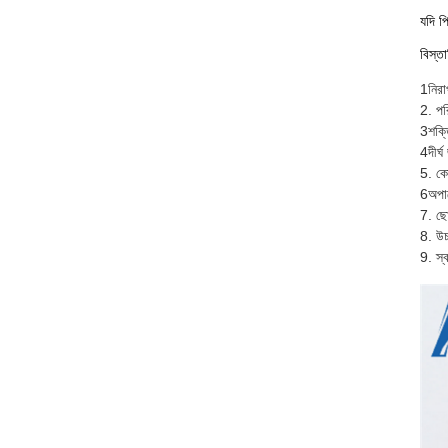
যদি প
বিস্ত
1নিরা
2. পর
3শক্ত
4দীর্
5. কো
6অপা
7. ছ
8. উচ
9. স্