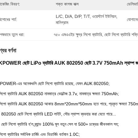
যাকেজিং বিবরণ:
শক্ত কাগজ বাক্স
ডেলিভার
L/C, D/A, D/P, T/T, ওয়েস্টার্ন ইউনিয়ন, 
িশোধের শর্ত:
যোগানের
মানিগ্রাম
শেষভাবে তুলে ধরা:
৭৫০ এমএএইচ ক্ষুদ্র লিপো ব্যাটারি
, 
ছোট লিপো ব্যাটারি শক্
যের বর্ণনা
POWER ছোট LiPo ব্যাটারি AUK 802050 ছোট 3.7V 750mAh ল্যাম্প জ
OWER-এর অনেকগুলি ছোট লিপো ব্যাটারি রয়েছে, যেমন AUK 802050;
িপো ব্যাটারি AUK 802050 নামমাত্র ভোল্টেজ 3.7v, নামমাত্র ক্ষমতা 750mAh;
লিপো ব্যাটারি AUK 802050 আকার 8mm*20mm*50mm হতে পারে, প্রকৃত ক্ষমতা 750m
02050 ছোট লিপো ব্যাটারি LED লাইট, সৌর ল্যাম্প ব্যবহার করা যেতে পারে...
োট লিপো ব্যাটারি হ'ল ব্র্যান্ড 100% মূল নতুন সেল যা 500+ চক্রের জীবনকাল সহ;
পো ব্যাটারির সর্বাধিক চার্জিং এবং ডিচার্জিং বর্তমান 1.0C;