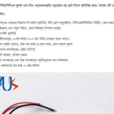
িসিবি/পিসিএম সুরক্ষা এবং লিড ওয়্যার/কানেক্টর প্রয়োজন হয় ছোট লিপো ব্যাটারির জন্য, আমরা এট
ারিত:
পত্তাঃ সবচেয়ে নিরাপদ লি-আইন ব্যাটারি, সিই রোশ অনুমোদিত, পিসিএম/পিসিবিতে নির্মিত, কোন আগু
িষ্কার এবং সবুজ শক্তি, কোন বিষাক্ত উপাদান রয়েছে
িশালী ব্যাটারি
ঘ জীবনচক্র, ৮০% ক্ষমতা ৫০০ বার গভীর চক্রের পরেও থাকে।
ন মেমরি প্রভাব, উচ্চ দক্ষ চার্জ যে কোন সময়, কোন ক্ষমতা হ্রাস
রেশন তাপমাত্রাঃ -20~70°C
োট আকার, হালকা ওজনঃ
্চ তাপমাত্রা এবং উচ্চ তাপমাত্রা প্রতিরোধের ভাল কর্মক্ষমতা
ব-সমাধানের হার কমঃ < ৩% মাসিক