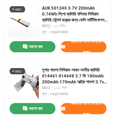
AUK 501240 3.7V 200mAh
0.74Wh লিপো ব্যাটারি পলিমার লিথিয়াম
ব্যাটারি সৌন্দর্য যন্ত্রের জন্য কেসি সার্টিফিকেশন
সহ জিপিএস লোকেটার
MOQ：১০০ পিসি
মূল্য：negotiable
আমাদের সাথে যোগাযোগ
ভালো দাম
করুন
সুপার পাতলা লিথিয়াম-আয়ন নমনীয় ব্যাটারি
014461 014648 3.7 ভি 180mAh
200mAh 170mAh আল্ট্রা পাতলা 3.7v
পলিমার ব্যাটারি
MOQ：১০০০ পিসি
মূল্য：negotiable
আমাদের সাথে যোগাযোগ
ভালো দাম
করুন