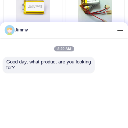
আল্ট্রা থিন লি-আয়ন পলিমার ৩.৭
আল্ট্রা থিন লিথিয়াম ব্যাটারি পলিমার
Jimmy
ভি ১৮০০ এমএএইচ লিপো ব্যাটারি
1 সি লিপো ব্যাটারি 3.7V
রিচার্জযোগ্য
150mAh
8:20 AM
ভালো দাম
ভালো দাম
Good day, what product are you looking 
for?
আমাদের সাথে যোগাযোগ করুন
আমাদের সাথে যোগাযোগ করুন
আরো দেখুন
বাড়ি
আমাদের সম্পর্কে
আমাদের সাথে যোগাযোগ করুন
Desktop Site
সাইট ম্যাপ
গোপনীয়তা নীতি