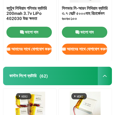
ব্লুটুথ লিথিয়াম পলিমার ব্যাটারি
সিলভার লি-আয়ন লিথিয়াম ব্যাটারি
ব্যাটারি ম্যানেজমেন্ট সিস্টেম
200mah 3.7v LiPo
৩.৭ ভোল্ট ৫০০০মাহ রিচার্জেবল
402030 উচ্চ ক্ষমতা
৬০৬০১০০
ভালো দাম
ভালো দাম
আমাদের সাথে যোগাযোগ করুন
আমাদের সাথে যোগাযোগ করুন
কাস্টম লিপো ব্যাটারি
(62)