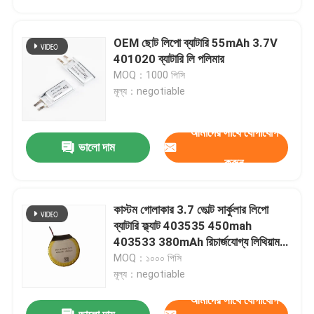
OEM ছোট লিপো ব্যাটারি 55mAh 3.7V
401020 ব্যাটারি লি পলিমার
MOQ：1000 পিসি
মূল্য：negotiable
আমাদের সাথে যোগাযোগ
ভালো দাম
করুন
কাস্টম গোলাকার 3.7 ভোল্ট সার্কুলার লিপো
বাড়ি
ব্যাটারি ফ্ল্যাট 403535 450mah
403533 380mAh রিচার্জযোগ্য লিথিয়াম
পলিমার ব্যাটারি
MOQ：১০০০ পিসি
পণ্য
মূল্য：negotiable
আমাদের সাথে যোগাযোগ
ভিডিও